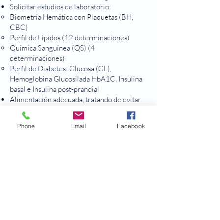
Solicitar estudios de laboratorio:
Biometría Hemática con Plaquetas (BH,
CBC)
Perfil de Lípidos (12 determinaciones)
Química Sanguínea (QS) (4
determinaciones)
Perfil de Diabetes: Glucosa (GL),
Hemoglobina Glucosilada HbA1C, Insulina
basal e Insulina post-prandial
Alimentación adecuada, tratando de evitar
consumir solamente alimentos procesados;
equilibrio de ingesta de proteínas, grasas
Phone
Email
Facebook
saludables y carbohidratos compuestos.
Incluir actividad física.
Los objetivos de la terapia son:
Controlar la glicemia, administrar la
secreción de insulina y su aprovechamiento,
evitar estrés oxidativo, evitar y disminuir la
inflamación, disminuir o erradicar los
fármacos y hormonas exógenas, fomentar